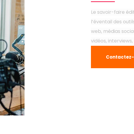
Le savoir-faire édi
l’éventail des outi
web, médias sociau
vidéos, interviews, 
Contactez