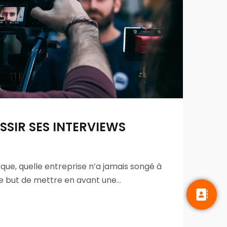
SIR SES INTERVIEWS
LE
VO
que, quelle entreprise n’a jamais songé à
Depu
 le but de mettre en avant une…
démo
Anim