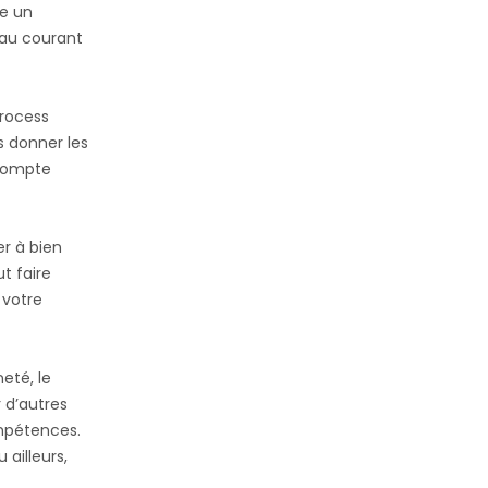
se un
 au courant
process
us donner les
 compte
er à bien
t faire
 votre
eté, le
 d’autres
mpétences.
 ailleurs,