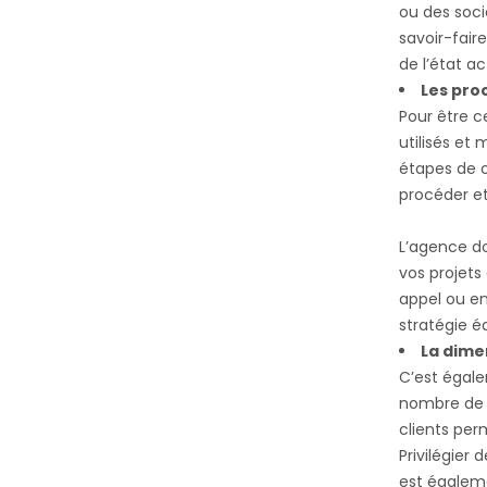
ou des soci
savoir-fair
de l’état a
Les proc
Pour être c
utilisés et 
étapes de c
procéder et
L’agence do
vos projets
appel ou en
stratégie éd
La dime
C’est égale
nombre de p
clients pe
Privilégier
est égalem