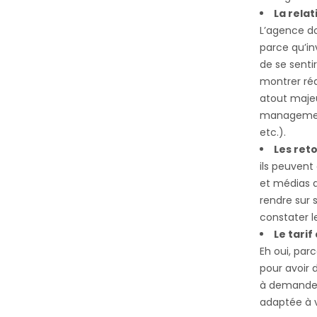
La relat
L’agence do
parce qu’in
de se senti
montrer réa
atout majeu
management 
etc.).
Les reto
ils peuvent
et médias qu
rendre sur s
constater l
Le tarif
Eh oui, parc
pour avoir 
à demander 
adaptée à 