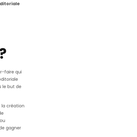
ditoriale
?
r-faire qui
ditoriale
s le but de
 la création
de
/ou
 de gagner