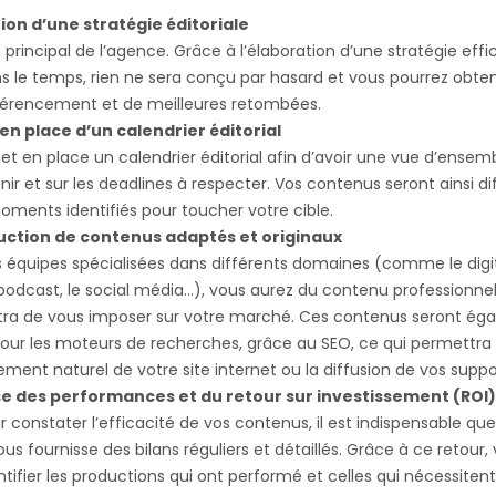
ion d’une stratégie éditoriale
e principal de l’agence. Grâce à l’élaboration d’une stratégie effi
ans le temps, rien ne sera conçu par hasard et vous pourrez obten
éférencement et de meilleures retombées.
en place d’un calendrier éditorial
t en place un calendrier éditorial afin d’avoir une vue d’ensemb
enir et sur les deadlines à respecter. Vos contenus seront ainsi d
oments identifiés pour toucher votre cible.
uction de contenus adaptés et originaux
 équipes spécialisées dans différents domaines (comme le digital
e podcast, le social média…), vous aurez du contenu professionnel
tra de vous imposer sur votre marché. Ces contenus seront ég
our les moteurs de recherches, grâce au SEO, ce qui permettra 
ement naturel de votre site internet ou la diffusion de vos suppo
se des performances et du retour sur investissement (ROI)
r constater l’efficacité de vos contenus, il est indispensable qu
ous fournisse des bilans réguliers et détaillés. Grâce à ce retour,
ntifier les productions qui ont performé et celles qui nécessiten