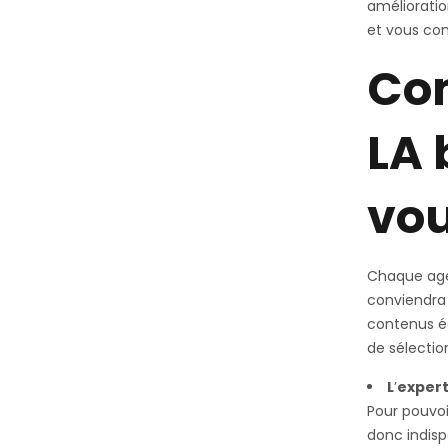
amélioratio
et vous con
Com
LA 
vou
Chaque agen
conviendra 
contenus édi
de sélectio
L
’
expert
Pour pouvoi
donc indisp