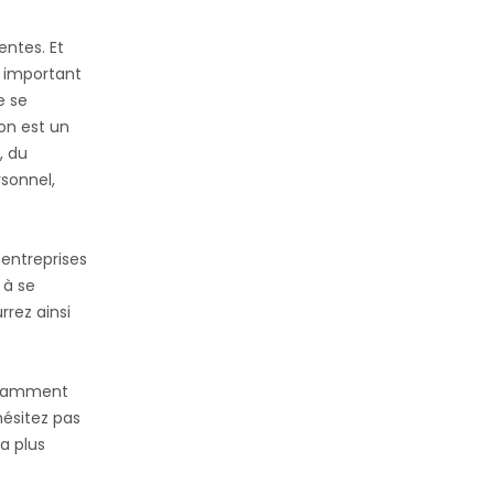
entes. Et
t important
e se
ion est un
, du
sonnel,
 entreprises
 à se
rrez ainsi
ffisamment
hésitez pas
a plus