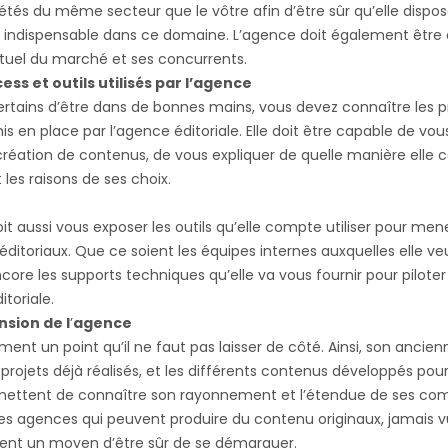
étés du même secteur que le vôtre afin d’être sûr qu’elle dispo
e indispensable dans ce domaine. L’agence doit également être
ctuel du marché et ses concurrents.
ess et outils utilisés par l’agence
ertains d’être dans de bonnes mains, vous devez connaître les 
mis en place par l’agence éditoriale. Elle doit être capable de vo
réation de contenus, de vous expliquer de quelle manière elle
 les raisons de ses choix.
it aussi vous exposer les outils qu’elle compte utiliser pour men
 éditoriaux. Que ce soient les équipes internes auxquelles elle veu
core les supports techniques qu’elle va vous fournir pour piloter
itoriale.
nsion de l
’
agence
ment un point qu’il ne faut pas laisser de côté. Ainsi, son ancienn
rojets déjà réalisés, et les différents contenus développés pour
rmettent de connaître son rayonnement et l’étendue de ses co
 des agences qui peuvent produire du contenu originaux, jamais vu
ent un moyen d’être sûr de se démarquer.