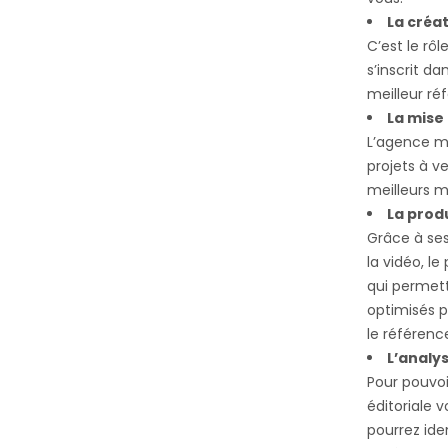
La créat
C’est le rôl
s’inscrit d
meilleur r
La mise 
L’agence me
projets à v
meilleurs m
La prod
Grâce à ses
la vidéo, l
qui permet
optimisés p
le référenc
L’analy
Pour pouvoi
éditoriale v
pourrez ide