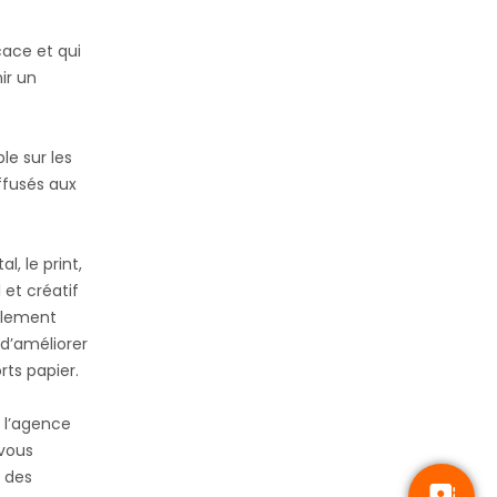
cace et qui
ir un
le sur les
iffusés aux
, le print,
 et créatif
alement
d’améliorer
rts papier.
e l’agence
 vous
t des