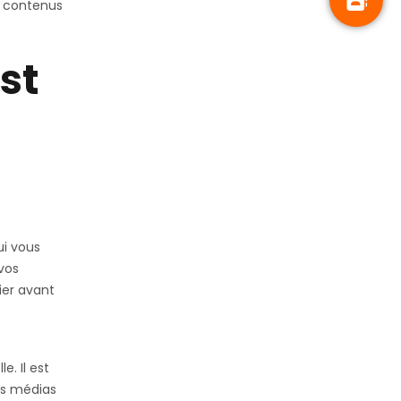
e contenus
st
ui vous
 vos
fier avant
e. Il est
es médias