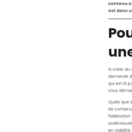
contenu et
est donc 
Pou
une
Si créer du
demande des
qui est là 
vous démarq
Quels que s
de contenus
fidélisatio
audiovisue
en visibilité