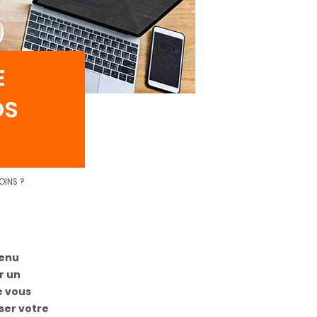
E
OS
OINS ?
tenu
r un
e vous
ser votre