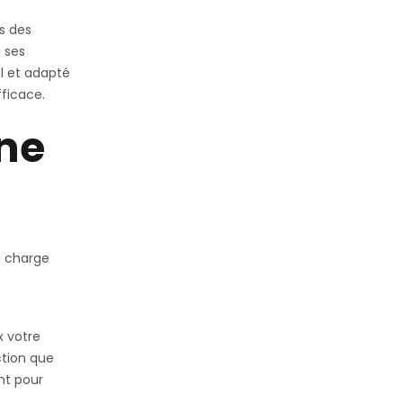
s des
 ses
al et adapté
efficace.
ne
e charge
x votre
ction que
nt pour