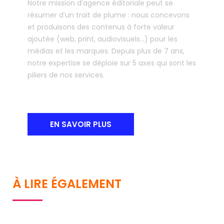
Notre mission d’agence éditoriale peut se
résumer d’un trait de plume : nous concevons
et produisons des contenus à forte valeur
ajoutée (web, print, audiovisuels…) pour les
médias et les marques. Depuis plus de 7 ans,
notre expertise se déploie sur 5 axes qui sont les
piliers de nos services.
EN SAVOIR PLUS
À LIRE ÉGALEMENT