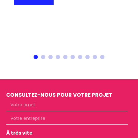
1
2
3
4
5
6
7
8
CONSULTEZ-NOUS POUR VOTRE PROJET
À très vite