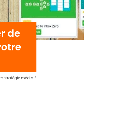
er de
otre
re stratégie média ?