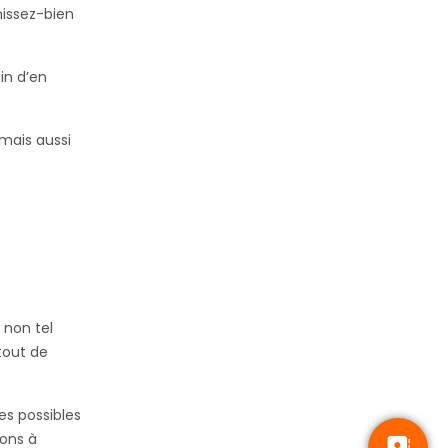
hissez-bien
in d’en
mais aussi
 non tel
tout de
es possibles
ions à