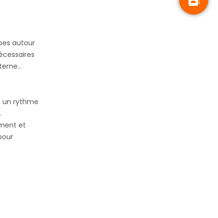
ipes autour
écessaires
interne…
ez un rythme
.
ement et
pour