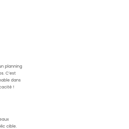
 un planning
ps. C’est
rnable dans
cacité !
seaux
ic cible.