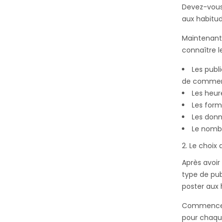
Devez-vous 
aux habitud
Maintenant,
connaître l
Les publ
de commen
Les heur
Les form
Les donn
Le nombr
Le choix
Après avoir
type de pub
poster aux 
Commencez d
pour chaque