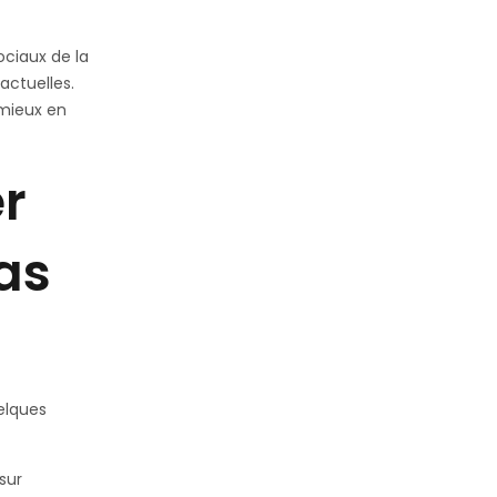
ociaux de la
actuelles.
mieux en
er
as
uelques
sur