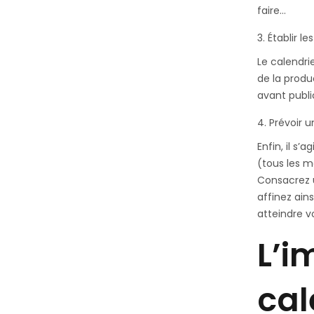
faire…
Établir l
Le calendri
de la produ
avant publi
Prévoir u
Enfin, il s
(tous les m
Consacrez 
affinez ain
atteindre v
L’i
cal