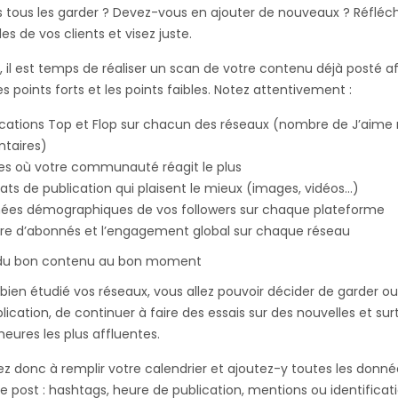
tous les garder ? Devez-vous en ajouter de nouveaux ? Réfléc
es de vos clients et visez juste.
 il est temps de réaliser un scan de votre contenu déjà posté af
es points forts et les points faibles. Notez attentivement :
ications Top et Flop sur chacun des réseaux (nombre de J’aime 
taires)
es où votre communauté réagit le plus
ats de publication qui plaisent le mieux (images, vidéos…)
ées démographiques de vos followers sur chaque plateforme
e d’abonnés et l’engagement global sur chaque réseau
 du bon contenu au bon moment
 bien étudié vos réseaux, vous allez pouvoir décider de garder ou
lication, de continuer à faire des essais sur des nouvelles et sur
heures les plus affluentes.
onc à remplir votre calendrier et ajoutez-y toutes les donné
 post : hashtags, heure de publication, mentions ou identificat