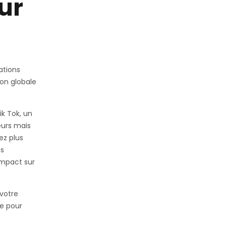
ur
ations
ion globale
ik Tok, un
eurs mais
ez plus
us
impact sur
 votre
e pour