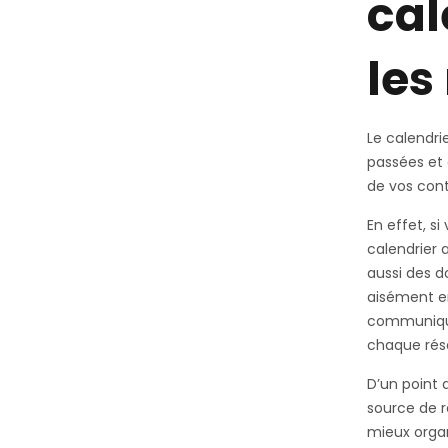
cal
les
Le calendri
passées et 
de vos cont
En effet, si
calendrier 
aussi des d
aisément en
communiquez
chaque rés
D’un point d
source de r
mieux organ