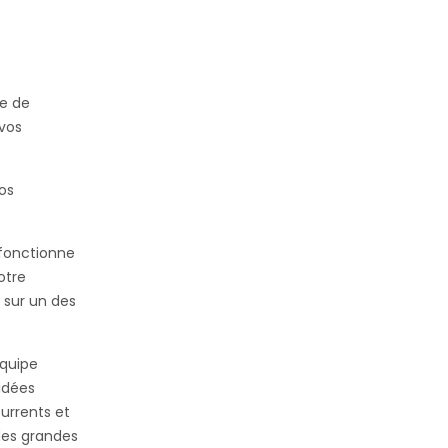
a
te de
vos
os
i fonctionne
otre
 sur un des
équipe
idées
urrents et
des grandes