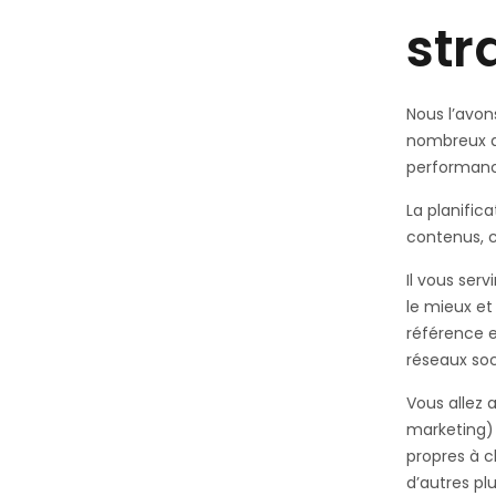
str
Nous l’avon
nombreux a
performanc
La planific
contenus, c
Il vous serv
le mieux et
référence e
réseaux soc
Vous allez a
marketing) 
propres à c
d’autres pl