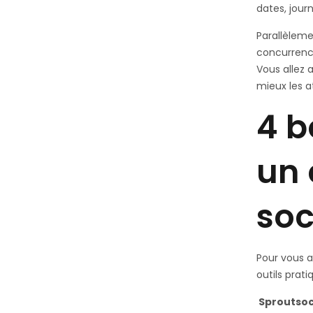
dates, jour
Parallèleme
concurrence
Vous allez 
mieux les a
4 b
un 
soc
Pour vous a
outils prati
Sproutsoc