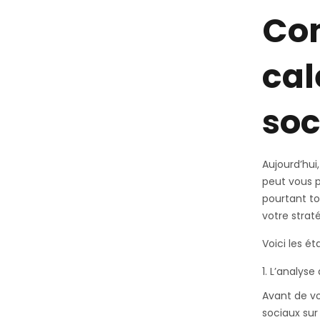
Com
cal
soc
Aujourd’hui,
peut vous p
pourtant to
votre strat
Voici les é
L’analyse
Avant de v
sociaux sur