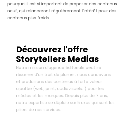
pourquoi il est si important de proposer des contenus
neuf, qui relanceront régulièrement l’intérêt pour des
contenus plus froids.
Découvrez l'offre
Storytellers Medias
Notre mission d’agence éditoriale peut se
résumer d’un trait de plume : nous concevons
et produisons des contenus à forte valeur
ajoutée (web, print, audiovisuels…) pour les
médias et les marques. Depuis plus de 7 ans,
notre expertise se déploie sur 5 axes qui sont les
piliers de nos services.